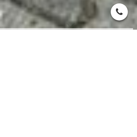
Datenschutz
Einführung
In diesen Datenschutzbestimmungen stellt Virit Estrichbau seine
Vorgehensweise bezüglich der von Benutzern erfassten Daten,
die auf unsere Webseite unter www.virit-estrichbau..de
zugreifen oder uns auf andere Weise personenbezogene Daten
bereitstellen, dar.
Zuständige Behörde im Sinne der Datenschutz-
Grundverordnung (DSGVO):
Benutzerrechte