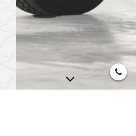
Anhydritestrich
Neben dem Zementestrich und
Schnellestrich führen wir auch